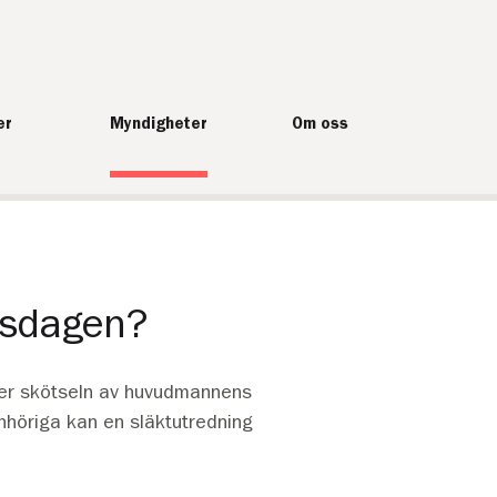
er
Myndigheter
Om oss
dsdagen?
er skötseln av huvudmannens
höriga kan en släktutredning