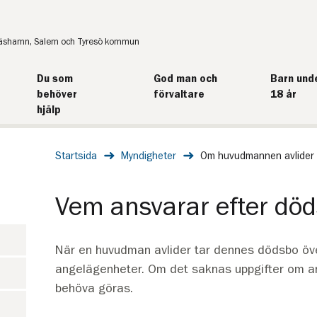
näshamn, Salem och Tyresö kommun
Du som
God man och
Barn und
behöver
förvaltare
18 år
hjälp
Startsida
Myndigheter
Om huvudmannen avlider
Vem ansvarar efter dö
När en huvudman avlider tar dennes dödsbo öv
angelägenheter. Om det saknas uppgifter om an
behöva göras.