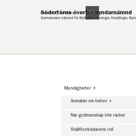
Till innehåll på sidan
Södertörns överförmyndarnämnd
Sök
Lyssna
Translate
Gemensam nämnd för Botkyrka, Haninge, Huddinge, Ny
Myndigheter
Anmälan om behov
När godmanskap inte räcker
Ställföreträdarens roll