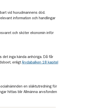
bart vid huvudmannens död.
relevant information och handlingar
svaret och sköter ekonomin inför
ns det inga kända anhöriga. Då får
dsboet, enligt
Ärvdabalken 18 kapitel
socialnämnden en släktutredning för
ngar hittas blir Allmänna arvsfonden