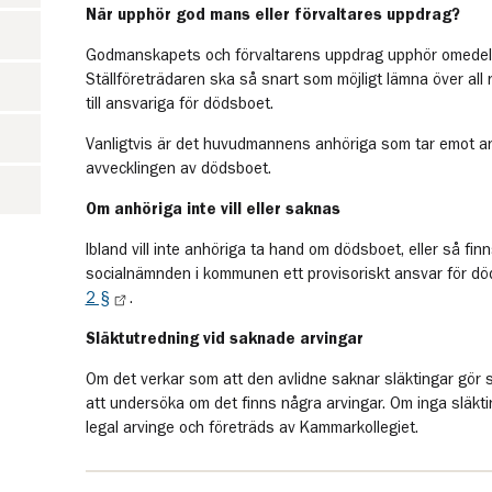
När upphör god mans eller förvaltares uppdrag?
Godmanskapets och förvaltarens uppdrag upphör omedel
Ställföreträdaren ska så snart som möjligt lämna över all 
till ansvariga för dödsboet.
Vanligtvis är det huvudmannens anhöriga som tar emot an
avvecklingen av dödsboet.
Om anhöriga inte vill eller saknas
Ibland vill inte anhöriga ta hand om dödsboet, eller så fin
socialnämnden i kommunen ett provisoriskt ansvar för dö
2 §
.
Släktutredning vid saknade arvingar
Om det verkar som att den avlidne saknar släktingar gör 
att undersöka om det finns några arvingar. Om inga släkti
legal arvinge och företräds av Kammarkollegiet.