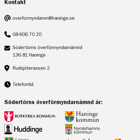
Kontakt
E-
overformyndaren@haninge.se
post:
Telefon:
08-606 70 20
Postadress:
Södertörns överförmyndarnämnd
136 81 Haninge
Besöksadress:
Rudsjöterassen 2
Telefontid
Södertörns överförmyndarnämnd är:
Botkyrka
Haninge
kommun
kommun
Huddinge
Nynäshamn
kommun
kommun