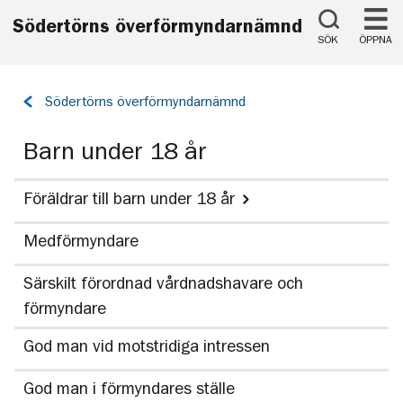
Till innehåll på sidan
Södertörns överförmyndarnämnd
SÖK
ÖPPNA
Tillbaka
Södertörns överförmyndarnämnd
till
sidan:
Barn under 18 år
Föräldrar till barn under 18 år
Medförmyndare
Särskilt förordnad vårdnadshavare och
förmyndare
God man vid motstridiga intressen
God man i förmyndares ställe