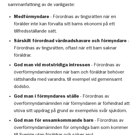
sammanfattning av de vanligaste:
Medförmyndare
- Förordnas av tingsrätten när en
förälder inte kan förvalta sitt barns ekonomi på ett
tillfredsställande sätt.
Särskilt förordnad vårdnadshavare och förmyndare
-
Förordnas av tingsrätten, oftast när ett barn saknar
föräldrar.
God man vid motstridiga intressen
- Förordnas av
överförmyndarnämnden när barn och föräldrar behöver
rättshandla med varandra, till exempel vid gemensamt
dödsbo.
God man i förmyndares ställe
- Förordnas av
överförmyndarnämnden när förmyndaren är förhindrad att
utöva sitt uppdrag på grund av exempelvis svår sjukdom.
God man för ensamkommande barn
- Förordnas av
överförmyndarnämnden för omyndiga barn som kommer
till Sverige utan föräldrar och söker asyl.