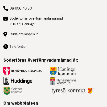
Telefon:
08-606 70 20
Postadress:
Södertörns överförmyndarnämnd
136 81 Haninge
Besöksadress:
Rudsjöterassen 2
Telefontid
Södertörns överförmyndarnämnd är:
Botkyrka
Haninge
kommun
kommun
Huddinge
Nynäshamn
kommun
kommun
Salem
Tyresö
kommun
kommun
Om webbplatsen