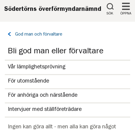
Till innehåll på sidan
Södertörns överförmyndarnämnd
SÖK
ÖPPNA
Tillbaka
God man och förvaltare
till
sidan:
Bli god man eller förvaltare
Vår lämplighetsprövning
För utomstående
För anhöriga och närstående
Intervjuer med ställföreträdare
Ingen kan göra allt - men alla kan göra något